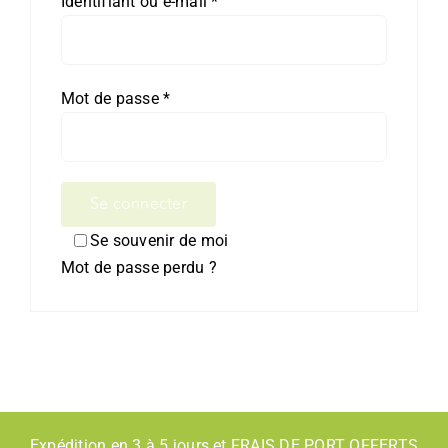
Obligatoire
Identifiant ou e-mail
*
Suivez-nous
Obligatoire
Mot de passe
*
Contact
Se connecter
Se souvenir de moi
Mot de passe perdu ?
Expédition en 3 à 5 jours et FRAIS DE PORT OFFERTS