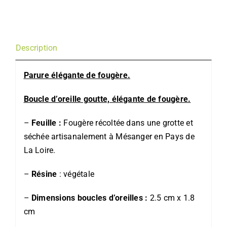
fougère
(2
bijoux)
Description
Parure élégante de fougère.
Boucle d’oreille goutte, élégante de fougère.
–
Feuille :
Fougère récoltée dans une grotte et
séchée artisanalement à Mésanger en Pays de
La Loire.
–
Résine
: végétale
–
Dimensions boucles d’oreilles :
2.5 cm x 1.8
cm