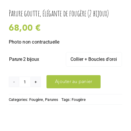
Parure goutte, élégante de fougère (2 bijoux)
68,00
€
Photo non contractuelle
Parure 2 bijoux

Ajouter au panier
quantité
de
Categories:
Fougère
,
Parures
Tags:
Fougère
Parure
goutte,
élégante
de